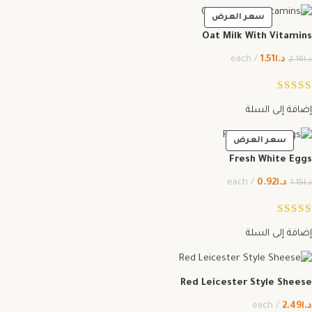
سعر العرض
Oat Milk With Vitamins
د.ا
1.51
each
د.ا
2.16
إضافة إلى السلة
سعر العرض
Fresh White Eggs
د.ا
0.92
each
د.ا
1.15
إضافة إلى السلة
Red Leicester Style Sheese
د.ا
2.49
each