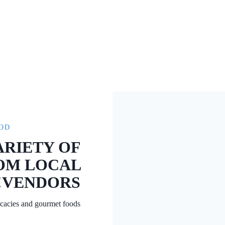
OD!
ARIETY OF
ROM LOCAL
VENDORS!
licacies and gourmet foods!