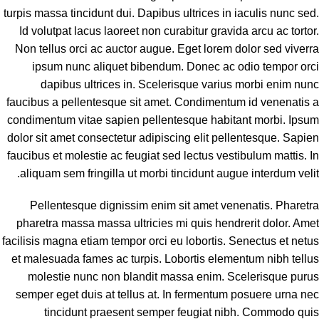
turpis massa tincidunt dui. Dapibus ultrices in iaculis nunc sed.
Id volutpat lacus laoreet non curabitur gravida arcu ac tortor.
Non tellus orci ac auctor augue. Eget lorem dolor sed viverra
ipsum nunc aliquet bibendum. Donec ac odio tempor orci
dapibus ultrices in. Scelerisque varius morbi enim nunc
faucibus a pellentesque sit amet. Condimentum id venenatis a
condimentum vitae sapien pellentesque habitant morbi. Ipsum
dolor sit amet consectetur adipiscing elit pellentesque. Sapien
faucibus et molestie ac feugiat sed lectus vestibulum mattis. In
aliquam sem fringilla ut morbi tincidunt augue interdum velit.
Pellentesque dignissim enim sit amet venenatis. Pharetra
pharetra massa massa ultricies mi quis hendrerit dolor. Amet
facilisis magna etiam tempor orci eu lobortis. Senectus et netus
et malesuada fames ac turpis. Lobortis elementum nibh tellus
molestie nunc non blandit massa enim. Scelerisque purus
semper eget duis at tellus at. In fermentum posuere urna nec
tincidunt praesent semper feugiat nibh. Commodo quis