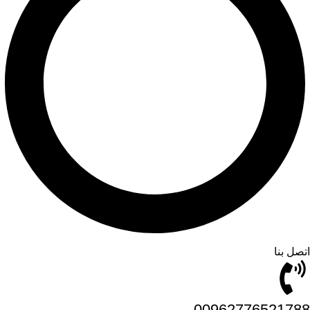
اتصل بنا
00962776521788